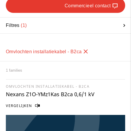
Commercieel contact
Filtres
1
Omvlochten installatiekabel - B2ca
1 families
OMVLOCHTEN INSTALLATIEKABEL - B2CA
Nexans Z1O-YMz1Kas B2ca 0,6/1 kV
VERGELIJKEN