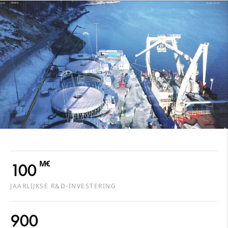
M€
100
JAARLIJKSE R&D-INVESTERING
900