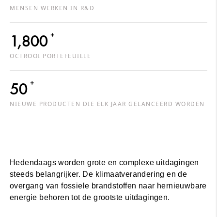
MENSEN WERKEN IN R&D
+
1,800
OCTROOI PORTEFEUILLE
+
50
NIEUWE PRODUCTEN DIE ELK JAAR GELANCEERD WORDEN
Hedendaags worden grote en complexe uitdagingen
steeds belangrijker. De klimaatverandering en de
overgang van fossiele brandstoffen naar hernieuwbare
energie behoren tot de grootste uitdagingen.