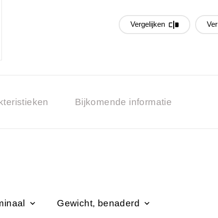
Vergelijken
Ver
teristieken
Bijkomende informatie
minaal
Gewicht, benaderd