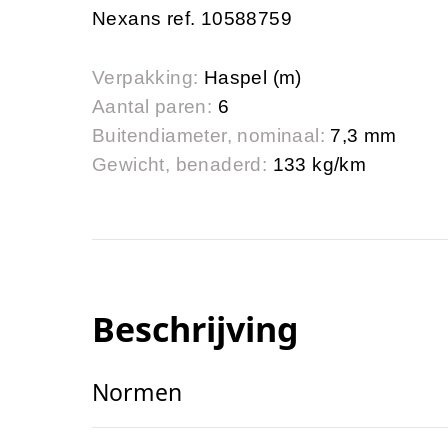
Nexans ref. 10588759
Verpakking:
Haspel (m)
Aantal paren:
6
Buitendiameter, nominaal:
7,3 mm
Gewicht, benaderd:
133 kg/km
Beschrijving
Normen