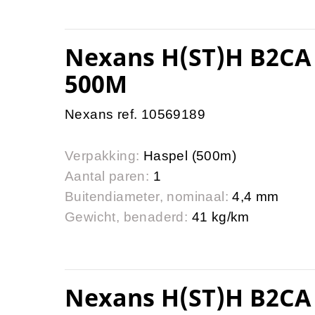
Nexans H(ST)H B2CA
500M
Nexans ref. 10569189
Verpakking:
Haspel (500m)
Aantal paren:
1
Buitendiameter, nominaal:
4,4 mm
Gewicht, benaderd:
41 kg/km
Nexans H(ST)H B2CA 