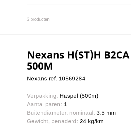
3
producten
Nexans H(ST)H B2CA
500M
Nexans ref. 10569284
Verpakking:
Haspel (500m)
Aantal paren:
1
Buitendiameter, nominaal:
3,5 mm
Gewicht, benaderd:
24 kg/km