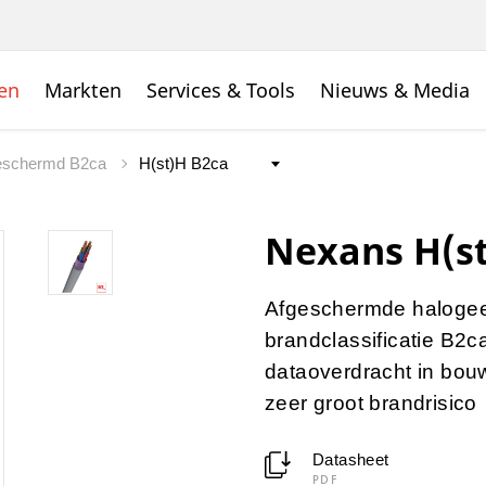
en
Markten
Services & Tools
Nieuws & Media
eschermd B2ca
Nexans H(s
Afgeschermde halogeen
brandclassificatie B2c
dataoverdracht in bou
zeer groot brandrisico
Datasheet
PDF