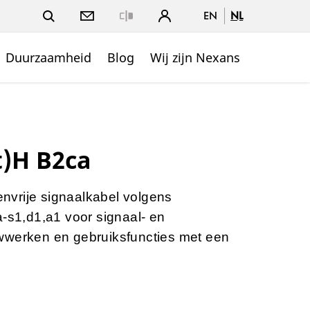
EN
NL
Close
Duurzaamheid
Blog
Wij zijn Nexans
t)H B2ca
vrije signaalkabel volgens
a-s1,d1,a1 voor signaal- en
wwerken en gebruiksfuncties met een