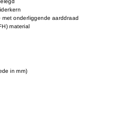
gelegd
eiderkern
e met onderliggende aarddraad
FH) material
nede in mm)