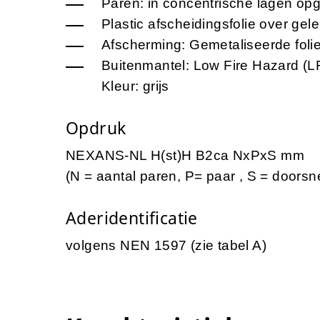
Paren: in concentrische lagen op
Plastic afscheidingsfolie over gel
Afscherming: Gemetaliseerde foli
Buitenmantel:
Low Fire Hazard (L
Kleur: grijs
Opdruk
NEXANS-NL H(st)H B2ca NxPxS mm
(N = aantal paren, P= paar , S = doors
Aderidentificatie
volgens NEN 1597 (zie tabel A)