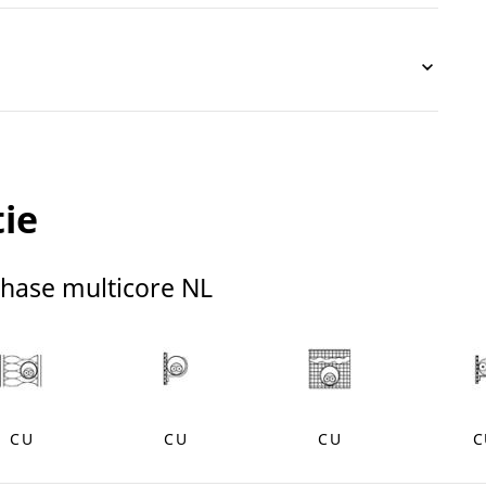
ie
phase multicore NL
CU
CU
CU
C