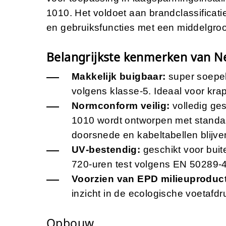
1010. Het voldoet aan brandclassificat
en gebruiksfuncties met een middelgroo
Belangrijkste kenmerken van 
Makkelijk buigbaar:
super soepel
volgens klasse-5. Ideaal voor kr
Normconform veilig:
volledig ge
1010 wordt ontworpen met standaar
doorsnede en kabeltabellen blijv
UV‑bestendig:
geschikt voor bui
720‑uren test volgens EN 50289-
Voorzien van EPD milieuproduct
inzicht in de ecologische voetafdr
Opbouw