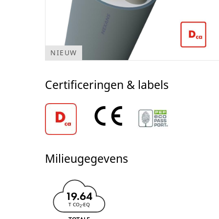
NIEUW
Certificeringen & labels
Milieugegevens
19.64
T CO
-EQ
2