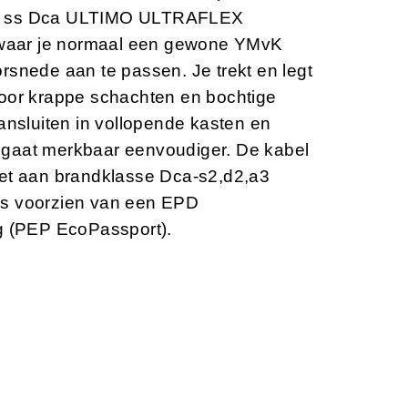
K ss Dca ULTIMO ULTRAFLEX
s waar je normaal een gewone YMvK
rsnede aan te passen. Je trekt en legt
door krappe schachten en bochtige
aansluiten in vollopende kasten en
gaat merkbaar eenvoudiger. De kabel
oet aan brandklasse Dca-s2,d2,a3
is voorzien van een EPD
ng (PEP EcoPassport).