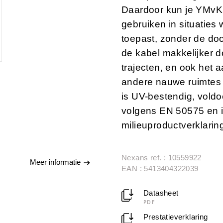
Daardoor kun je YMv
gebruiken in situatie
toepast, zonder de doo
de kabel makkelijker 
trajecten, en ook het 
andere nauwe ruimtes 
is UV-bestendig, vold
volgens EN 50575 en 
milieuproductverklari
Nexans ref. : 10559922
Meer informatie
EAN : 5413404322039
Datasheet
PDF
Prestatieverklaring