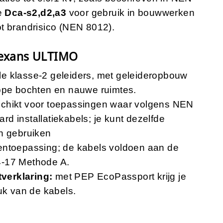
ie
Dca-s2,d2,a3
voor gebruik in bouwwerken
t brandrisico (NEN 8012).
Nexans ULTIMO
e klasse-2 geleiders, met geleideropbouw
appe bochten en nauwe ruimtes.
schikt voor toepassingen waar volgens NEN
d installatiekabels; je kunt dezelfde
en gebruiken
tentoepassing; de kabels voldoen aan de
4-17 Methode A.
verklaring:
met PEP EcoPassport krijg je
uk van de kabels.