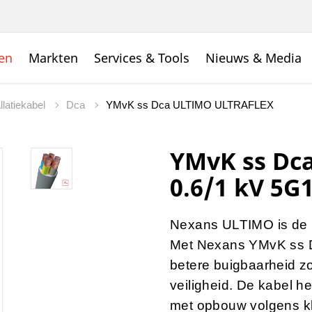
en
Markten
Services & Tools
Nieuws & Media
latiekabel
Dca
YMvK ss Dca ULTIMO ULTRAFLEX
YMvK ss Dc
0.6/1 kV 5
Nexans ULTIMO is de n
Met Nexans YMvK ss 
betere buigbaarheid zo
veiligheid. De kabel he
met opbouw volgens kl