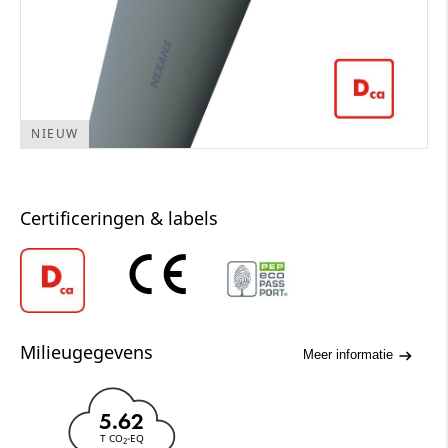
NIEUW
Certificeringen & labels
Milieugegevens
Meer informatie
5.62
T CO
-EQ
2