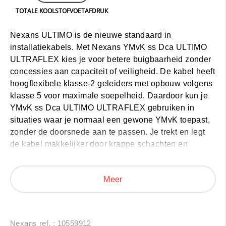
TOTALE KOOLSTOFVOETAFDRUK
Nexans ULTIMO is de nieuwe standaard in
installatiekabels. Met Nexans YMvK ss Dca ULTIMO
ULTRAFLEX kies je voor betere buigbaarheid zonder
concessies aan capaciteit of veiligheid. De kabel heeft
hoogflexibele klasse‑2 geleiders met opbouw volgens
klasse 5 voor maximale soepelheid. Daardoor kun je
YMvK ss Dca ULTIMO ULTRAFLEX gebruiken in
situaties waar je normaal een gewone YMvK toepast,
zonder de doorsnede aan te passen. Je trekt en legt
de kabel makkelijker door krappe schachten en
bochtige trajecten, en ook het aansluiten in vollopende
kasten en andere nauwe ruimtes gaat merkbaar
Meer
eenvoudiger. De kabel is UV-bestendig, voldoet aan
brandklasse Dca-s2,d2,a3 volgens EN 50575 en is
voorzien van een EPD milieuproductverklaring (PEP
EcoPassport).
Nexans ref. : 10559912