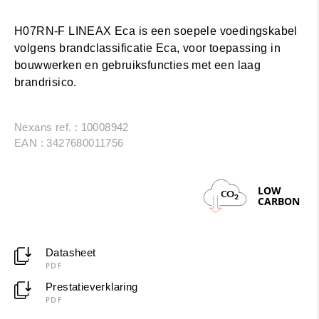
H07RN-F LINEAX Eca is een soepele voedingskabel
volgens brandclassificatie Eca, voor toepassing in
bouwwerken en gebruiksfuncties met een laag
brandrisico.
Nexans ref. : 10008942
EAN : 3427680011756
LOW
CO
2
CARBON
Datasheet
PDF
Prestatieverklaring
PDF