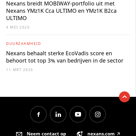
Nexans breidt MOBIWAY-portfolio uit met
Nexans YMz1K Cca ULTIMO en YMz1K B2ca
ULTIMO
4 MEI 2026
DUURZAAMHEID
Nexans behaalt sterke EcoVadis score en
behoort tot top 3% van bedrijven in de sector
11 MRT 2026
Neem contact op
nexans.com
🡥