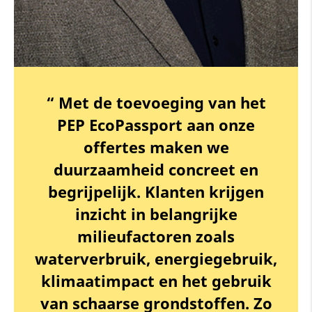
“ Met de toevoeging van het
PEP EcoPassport aan onze
offertes maken we
duurzaamheid concreet en
begrijpelijk. Klanten krijgen
inzicht in belangrijke
milieufactoren zoals
waterverbruik, energiegebruik,
klimaatimpact en het gebruik
van schaarse grondstoffen. Zo