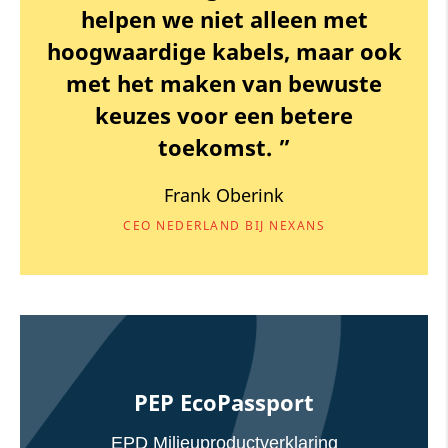
helpen we niet alleen met
hoogwaardige kabels, maar ook
met het maken van bewuste
keuzes voor een betere
toekomst. ”
Frank Oberink
CEO NEDERLAND BIJ NEXANS
PEP EcoPassport
EPD Milieuproductverklaring