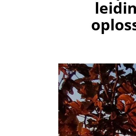
leidi
oplos