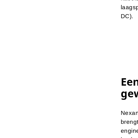
laags
DC).
Een
gew
Nexan
breng
engine