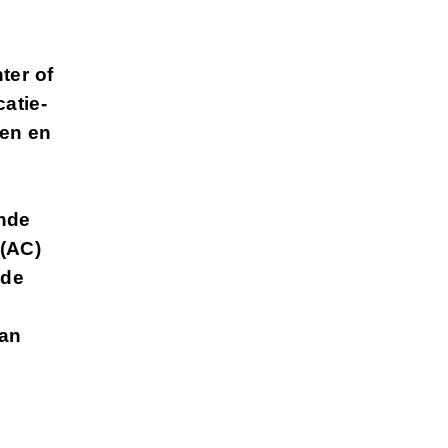
ter of
atie-
men en
nde
(AC)
 de
van