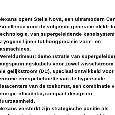
Nexans opent Stella Nova, een ultramodern Cen
Excellence voor de volgende generatie elektrific
technologie, van supergeleidende kabelsyste
cryogene lijnen tot hoogprecisie vorm- en
lasmachines.
Wereldprimeur: demonstratie van supergeleide
laagspanningskabels voor zowel wisselstroom 
als gelijkstroom (DC), speciaal ontwikkeld voor
enorme energiebehoefte van de hyperscale
datacenters van de toekomst, een combinatie 
energie-efficiëntie, compact design en
duurzaamheid.
Nexans versterkt zijn strategische positie als