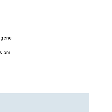
yogene
rs om