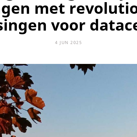
ngen met revoluti
singen voor datac
4 JUN 2025