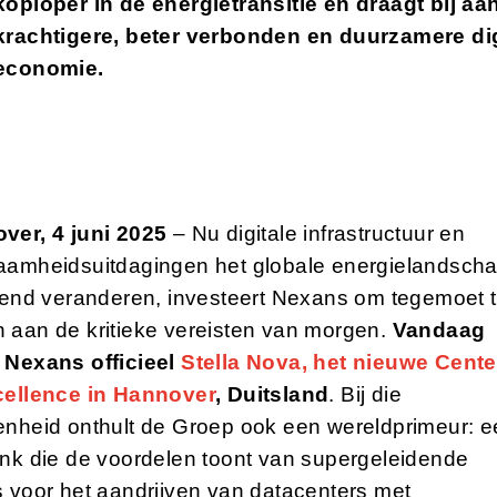
koploper in de energietransitie en draagt bij aa
krachtigere, beter verbonden en duurzamere dig
economie.
ver, 4 juni 2025
– Nu digitale infrastructuur en
aamheidsuitdagingen het globale energielandsch
jpend veranderen, investeert Nexans om tegemoet 
 aan de kritieke vereisten van morgen.
Vandaag
 Nexans officieel
Stella Nova, het nieuwe Cente
cellence in Hannover
, Duitsland
. Bij die
enheid onthult de Groep ook een wereldprimeur: e
ank die de voordelen toont van supergeleidende
 voor het aandrijven van datacenters met