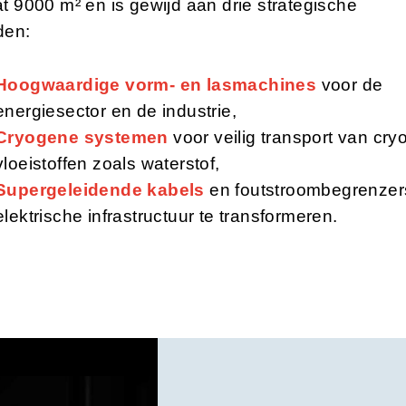
t 9000 m² en is gewijd aan drie strategische
den:
Hoogwaardige vorm- en lasmachines
voor de
energiesector en de industrie,
Cryogene systemen
voor veilig transport van cr
vloeistoffen zoals waterstof,
Supergeleidende kabels
en foutstroombegrenze
elektrische infrastructuur te transformeren.