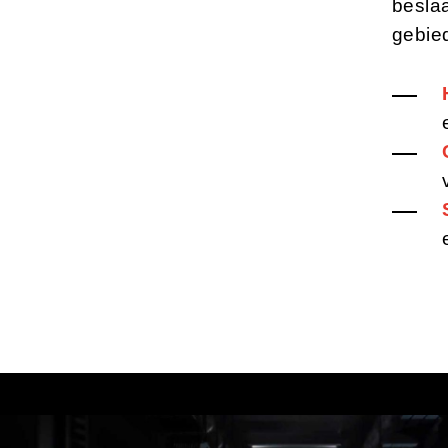
beslaa
gebie