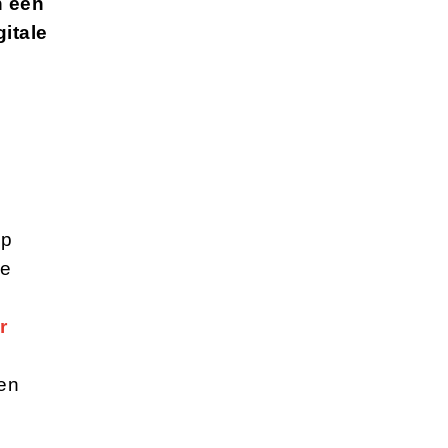
n een
itale
ap
te
r
en