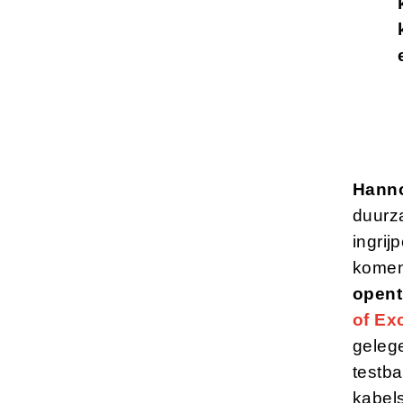
Hanno
duurz
ingri
komen
opent
of Ex
geleg
testb
kabels