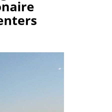
onaire
enters